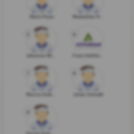
Mario Pesec
Maximilian Pichorner
5
6
Johannes Winkler
Franz Kohlhuber
7
8
Marcus Kubinec
Julian Schnabl
9
Gernot Kommetter