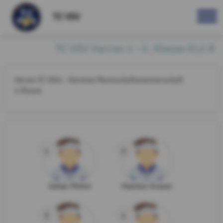
TC VSV
TC VSV Herren 1 - 2. Klasse KL2 B
Herren TC VSV1 - Kärntner Mannschaftsmeisterschaft
2.Klasse
1
2
Julian Pinter
Hannes Grauer
3
4